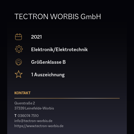
TECTRON WORBIS GmbH
2021
Elektronik/Elektrotechnik
Größenklasse B
1 Auszeichnung
KONTAKT
Querstraße 2
37339 Leinefelde-Worbis
T
036074 7510
info@tectron-worbis.de
https://www.tectron-worbis.de