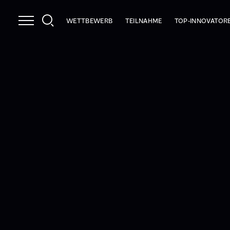
WETTBEWERB
TEILNAHME
TOP-INNOVATOR
NUTZEN
INFOPAKET
2026
LEISTUNGEN
PRÜFKRITERIEN
2025
STRAHLKRAFT
ANMELDEN
INNOCHECK