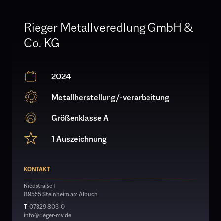
Rieger Metallveredlung GmbH &
Co. KG
2024
Metallherstellung/-verarbeitung
Größenklasse A
1 Auszeichnung
KONTAKT
Riedstraße 1
89555 Steinheim am Albuch
T
07329 803-0
info@rieger-mv.de