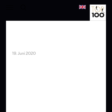
va-Q-tec ist in seiner Klasse
„Innovator des Jahres“
19. Juni 2020
Überlingen – Altes loslassen und Neues wagen:
Innovative Mittelständler wie die va-Q-tec AG
aus Würzburg haben keine Angst vor dem
Wandel, sondern begreifen ihn als Chance. Das
Unternehmen errang bei der 27. Runde des
Innovationswettbewerbs TOP 100 den ersten
Platz in seiner Größenklasse C (mehr als 200
Mitarbeiter). va-Q-tec darf deshalb ab dem 19.