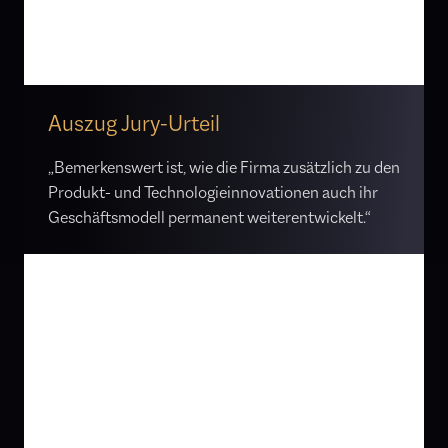
Juni zusätzlich zum TOP 100-Siegel offiziell den
Titel „Innovator des Jahres“ führen.
Auszug Jury-Urteil
„Bemerkenswert ist, wie die Firma zusätzlich zu den
Produkt- und Technologieinnovationen auch ihr
Geschäftsmodell permanent weiterentwickelt.“
Grundlage der TOP 100-Auszeichnung ist ein
wissenschaftlich fundiertes
Auswahlverfahren durch Prof. Dr. Nikolaus
Franke von der Wirtschaftsuniversität Wien
und sein Team im Auftrag von compamedia
(siehe www.top100.de/pruefkriterien). Sie