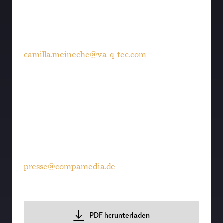
Camilla Meineche
Alfred-Nobel-Strasse 33
97080 Würzburg
T
0931 35942-1864
camilla.meineche@va-q-tec.com
www.va-q-tec.com
Ansprechpartner compamedia GmbH
Sven Kamerar
Nußdorfer Straße 4
88662 Überlingen
T
07551 94986-33
presse@compamedia.de
www.top100.de
PDF herunterladen