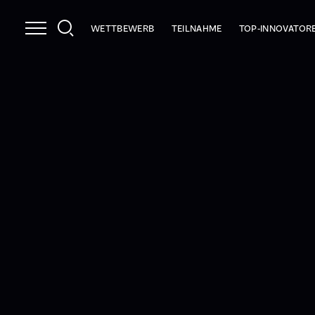
WETTBEWERB
TEILNAHME
TOP-INNOVATOR
NUTZEN
INFOPAKET
2026
LEISTUNGEN
PRÜFKRITERIEN
2025
STRAHLKRAFT
ANMELDEN
INNOCHECK