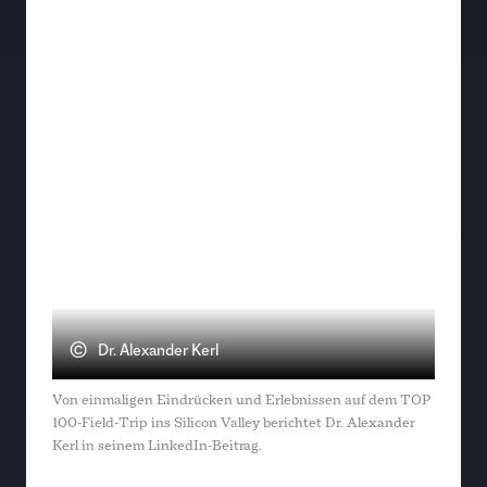
©
Dr. Alexander Kerl
Von einmaligen Eindrücken und Erlebnissen auf dem TOP
100-Field-Trip ins Silicon Valley berichtet Dr. Alexander
Kerl in seinem LinkedIn-Beitrag.