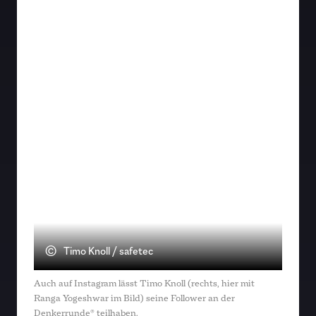
Köpfe“ (Ranga Yogeshwar) sind Jahr für Jahr
beeindruckend, wenn man im Abstand
einiger Monate betrachtet, welche Ideen, die
in Tschiertschen entwickelt wurden, dann in
den Unternehmen zur Umsetzung kamen.
©
Timo Knoll / safetec
Auch auf Instagram lässt Timo Knoll (rechts, hier mit
Ranga Yogeshwar im Bild) seine Follower an der
Denkerrunde® teilhaben.