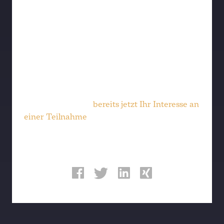
mit Hintergrundgesprächen bei manager
magazin, ZEIT und impulse; einer TOP 100-
Expedition zum „Innovations-Europameister“
Stockholm; einer neuen Denkerrunde® in
Tschiertschen und Field Trips ins Silicon
Valley und, sofern es hoffentlich Frieden in
der Region gibt, nach Tel Aviv.
Melden Sie gerne
bereits jetzt Ihr Interesse an
einer Teilnahme
an.
TEILEN