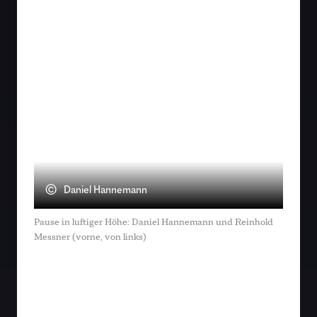
©
Daniel Hannemann
Pause in luftiger Höhe: Daniel Hannemann und Reinhold
Messner (vorne, von links)
„Synergie der klugen Köpfe“
Fernab der Dramaturgie gängiger Workshops