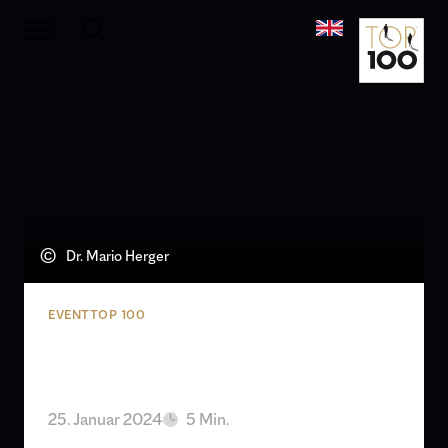
©
Dr. Mario Herger
EVENT
TOP 100
„Innovation & Networking at its
best“
25. Januar 2024
5 Min.