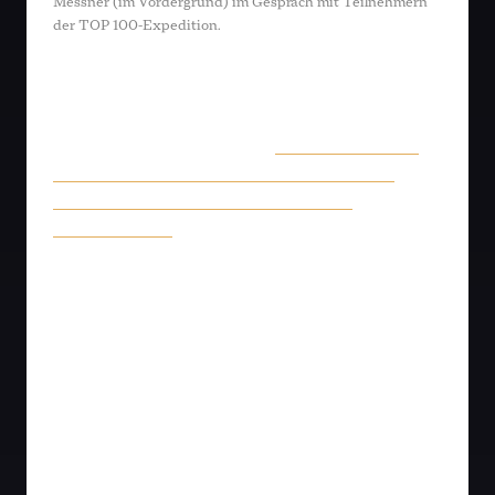
Messner (im Vordergrund) im Gespräch mit Teilnehmern
der TOP 100-Expedition.
Für Geschäftsführer Daniel Hannemann vom
Energiespeicher-Pionier TESVOLT eine
eindrucksvolle Erfahrung:
„Wandern in den
Alpen mit #top100. Unglaublich schöne
Eindrücke – aber auch dramatische
Erkenntnisse:
#ReinholdMessner erklärt,
dass der Meranerhöhenweg in Italien bereits
umfangreich bewässert wird, sodass
überhaupt noch Wald wächst. Der
Klimawandel ist in vollem Gange.“