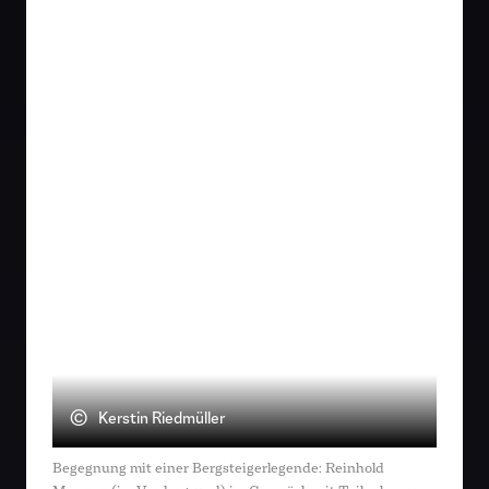
Erlebnissen in der Vergangenheit war 2023
die Stille der Südtiroler Alpen angesagt: bei
einem Tag mit Reinhold Messner. Die
Bergsteigerlegende führte die Gruppe entlang
des Meraner Höhenwegs und lud sie in sein
Schloss Juval zum intensiven Austausch ein.
©
Kerstin Riedmüller
Begegnung mit einer Bergsteigerlegende: Reinhold