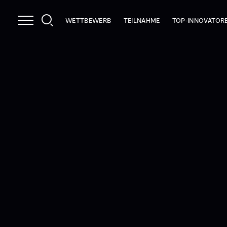
WETTBEWERB
TEILNAHME
TOP-INNOVATOR
NUTZEN
INFOPAKET
2026
LEISTUNGEN
PRÜFKRITERIEN
2025
STRAHLKRAFT
ANMELDEN
INNOCHECK