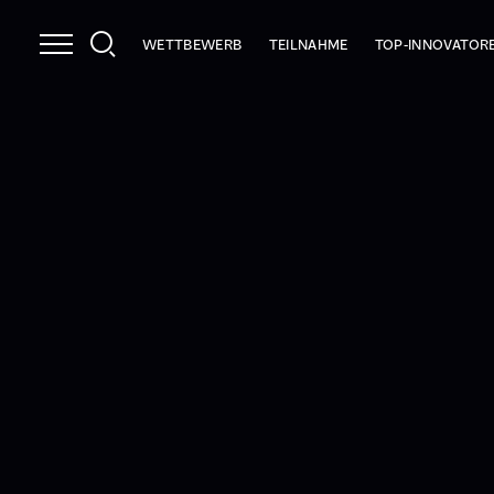
WETTBEWERB
TEILNAHME
TOP-INNOVATOR
NUTZEN
INFOPAKET
2026
LEISTUNGEN
PRÜFKRITERIEN
2025
STRAHLKRAFT
ANMELDEN
INNOCHECK