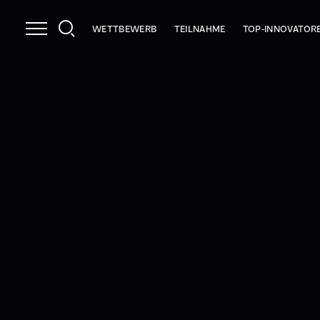
WETTBEWERB
TEILNAHME
TOP-INNOVATOR
NUTZEN
INFOPAKET
2026
LEISTUNGEN
PRÜFKRITERIEN
2025
STRAHLKRAFT
ANMELDEN
INNOCHECK