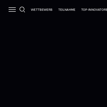
WETTBEWERB
TEILNAHME
TOP-INNOVATOR
NUTZEN
INFOPAKET
2026
LEISTUNGEN
PRÜFKRITERIEN
2025
STRAHLKRAFT
ANMELDEN
INNOCHECK