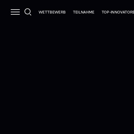
WETTBEWERB
TEILNAHME
TOP-INNOVATOR
NUTZEN
INFOPAKET
2026
LEISTUNGEN
PRÜFKRITERIEN
2025
STRAHLKRAFT
ANMELDEN
INNOCHECK